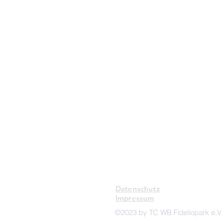
TC Weiß-Blau
Fideliopark e.v.
info@tcwbf.de
Tennisclub Weiß-Blau Fideliopa
Freischützstr. 44
81927 München
Datenschutz
Impressum
©2023 by TC WB Fideliopark e.V