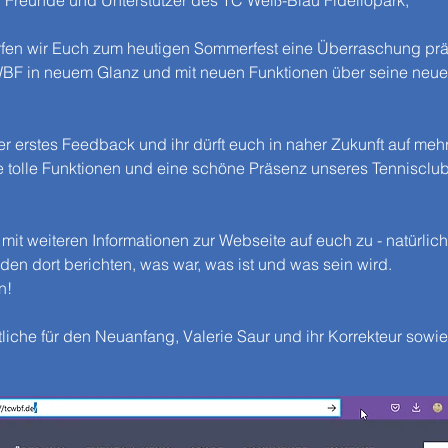
, Freunde und Unterstützer des TC Weiß-Blau Fideliopark,
rfen wir Euch zum heutigen Sommerfest eine Überraschung prä
TCWBF in neuem Glanz und mit neuen Funktionen über seine neue
er erstes Feedback und ihr dürft euch in naher Zukunft auf mehr
re tolle Funktionen und eine schöne Präsenz unseres Tennisclu
it weiteren Informationen zur Webseite auf euch zu - natürlich
en dort berichten, was war, was ist und was sein wird.
n!
liche für den Neuanfang, Valerie Saur und ihr Korrekteur sowie