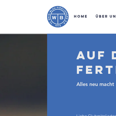
Home
Über u
Auf 
Fert
Alles neu macht d