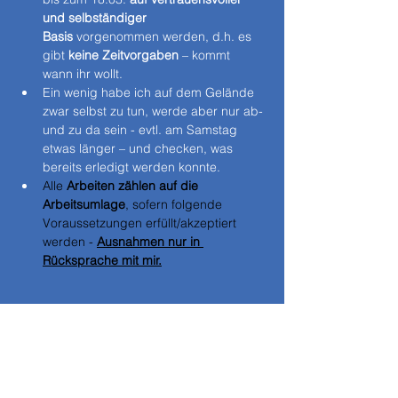
und selbständiger 
Basis
 vorgenommen werden, d.h. es 
gibt 
keine Zeitvorgaben
 – kommt 
wann ihr wollt.
Ein wenig habe ich auf dem Gelände 
zwar selbst zu tun, werde aber nur ab- 
und zu da sein - evtl. am Samstag 
etwas länger – und checken, was 
bereits erledigt werden konnte.
Alle 
Arbeiten zählen auf die 
Arbeitsumlage
, sofern folgende 
Voraussetzungen erfüllt/akzeptiert 
werden - 
Ausnahmen nur in 
Rücksprache mit mir.
1.) Jeder, der eine Arbeit durchführt, 
muss sich vorher im FragAb mit vollem 
Namen eingetragen haben.
 2.) Die Teilnahme ist max. an 4 Tagen 