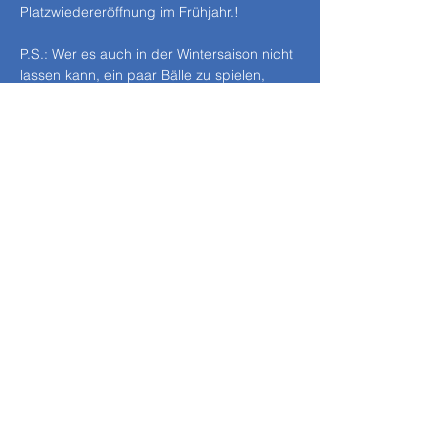
Platzwiedereröffnung im Frühjahr.!
P.S.: Wer es auch in der Wintersaison nicht 
lassen kann, ein paar Bälle zu spielen, 
kann mal bei unseren Freuden der 
tenniscoMpany für eine Hallenplatzmiete 
anfragen.
<- Zurück zur Übersicht
TC Weiß-Blau
Fideliopark e.v.
info@tcwbf.de
Tennisclub Weiß-Blau Fideliopark e.V.
Freischützstr. 44
81927 München