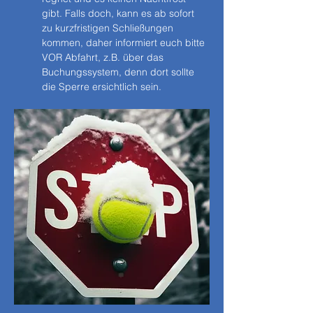
gibt. Falls doch, kann es ab sofort 
zu kurzfristigen Schließungen 
kommen, daher informiert euch bitte 
VOR Abfahrt, z.B. über das 
Buchungssystem, denn dort sollte 
die Sperre ersichtlich sein.